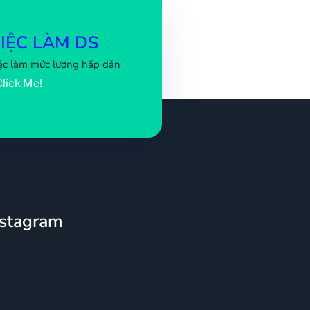
IỆC LÀM DS
ệc làm mức lương hấp dẫn
Click Me!
nstagram