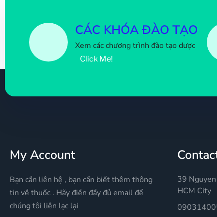
CÁC KHÓA ĐÀO TẠO
Xem các chương trình đào tạo dược
Click Me!
My Account
Contac
39 Nguyen 
Bạn cần liên hệ , bạn cần biết thêm thông
HCM City
tin về thuốc . Hãy điền đầy đủ email để
chúng tôi liên lạc lại
09031400