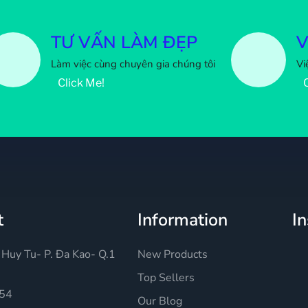
TƯ VẤN LÀM ĐẸP
V
Làm việc cùng chuyên gia chúng tôi
Vi
Click Me!
t
Information
I
Huy Tu- P. Đa Kao- Q.1
New Products
Top Sellers
54
Our Blog